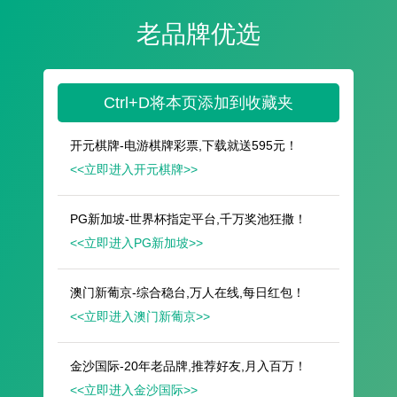
遥想公瑾当年，小乔初嫁了，雄姿英发。
羽扇纶巾，谈笑间，樯橹灰飞烟灭。
故国神游，多情应笑我，早生华发。
人生如梦，一尊还酹江月。